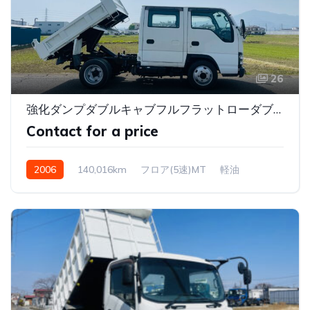
26
強化ダンプダブルキャブフルフラットローダブルキャブダンプ付
Contact for a price
2006
140,016km
フロア(5速)MT
軽油