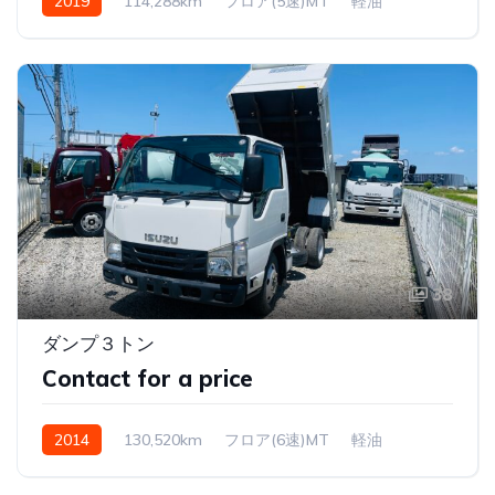
2019
114,288km
フロア(5速)MT
軽油
38
ダンプ３トン
Contact for a price
2014
130,520km
フロア(6速)MT
軽油