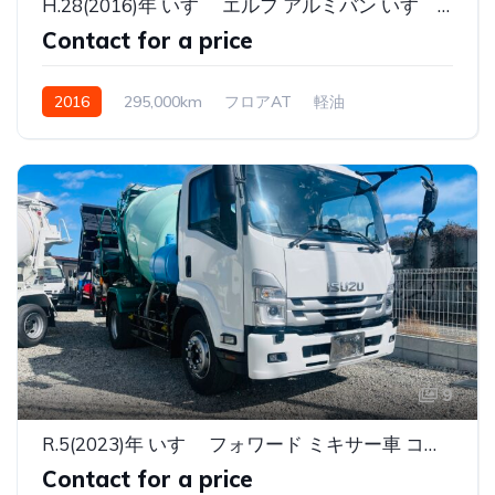
H.28(2016)年 いすゞ エルフ アルミバン いすゞマツダアルミバンパワーゲート付き
Contact for a price
2016
295,000km
フロアAT
軽油
9
R.5(2023)年 いすゞ フォワード ミキサー車 コンクリートミキサーカヤバM32C グリーン
Contact for a price