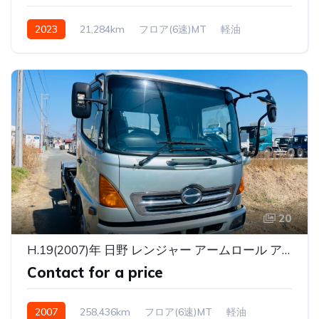
2023
21,284km
フロア(6速)MT
軽油
20
H.19(2007)年 日野 レンジャー アームロール アームロールツインホイストベッド付き
Contact for a price
2007
258,436km
フロア(6速)MT
軽油