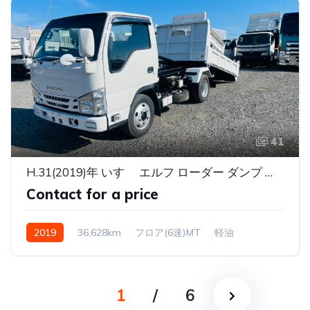
41
H.31(2019)年 いすゞ エルフ ローダー ダンプ ダンプ ローダー ダンプ 3000KG ホワイト 走行36,628km
Contact for a price
2019
36,628km
フロア(6速)MT
軽油
1
/
6