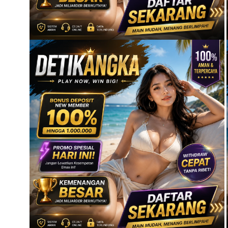
Open
media
4
in
modal