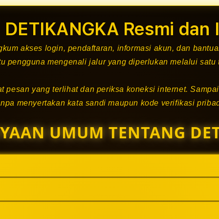
in
modal
n DETIKANGKA Resmi dan I
kum akses login, pendaftaran, informasi akun, dan bantua
 pengguna mengenali jalur yang diperlukan melalui satu 
 pesan yang terlihat dan periksa koneksi internet. Sampaik
anpa menyertakan kata sandi maupun kode verifikasi pribad
NYAAN UMUM TENTANG DE
ran, informasi akun, dan bantuan pengguna.
 atau Daftar untuk membuka pendaftaran.