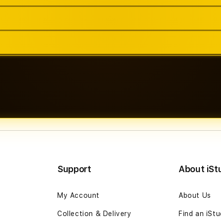
an muat ulang browser.
lahan membantu pemeriksaan awal.
i atau kode verifikasi.
Support
About iSt
My Account
About Us
Collection & Delivery
Find an iSt