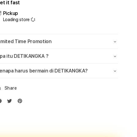
et it fast
Pickup
Loading store
imited Time Promotion
pa itu DETIKANGKA ?
enapa harus bermain di DETIKANGKA?
Share