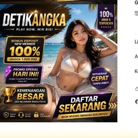
G
Open
media
7
in
modal
L
A
K
Open
media
9