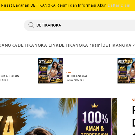
Pusat Layanan DETIKANGKA Resmi dan Informasi Akun
Daftar Disini !
KANGKA
DETIKANGKA LINK
DETIKANGKA resmi
DETIKANGKA 
NEW
NGKA LOGIN
DETIKANGKA
8 SGD
From $15 SGD
N