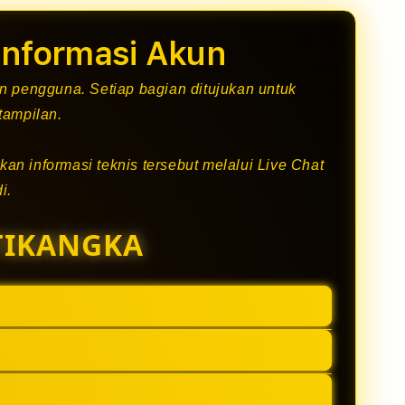
nformasi Akun
n pengguna. Setiap bagian ditujukan untuk
tampilan.
an informasi teknis tersebut melalui Live Chat
i.
TIKANGKA