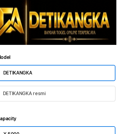
odel
DETIKANGKA
DETIKANGKA resmi
apacity