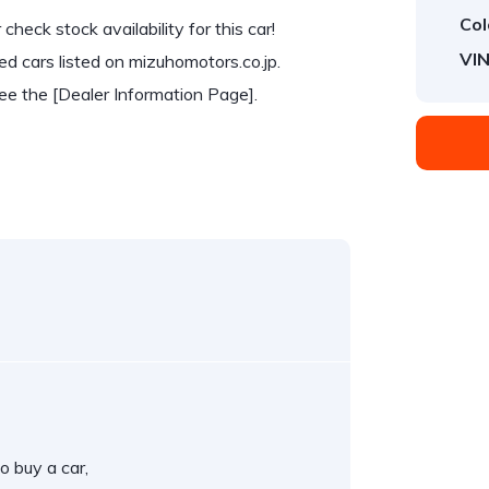
Col
check stock availability for this car!
VIN
d cars listed on mizuhomotors.co.jp.
see the [Dealer Information Page].
o buy a car,