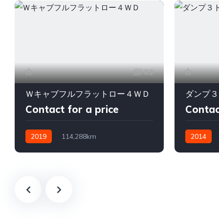
63
Ｗキャブフルフラットロー４ＷＤ
ダンプ３
Contact for a price
Contac
2019
114,288km
2014
フロア(5速)MT
軽油
フロア(6速