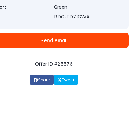
or:
Green
:
BDG-FD7JGWA
Send email
Offer ID #25576
Share
Tweet