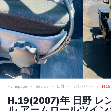
Homepage
Search
日野
レンジャー
H.
H.19(2007)年 日野
ル アームロールツイ