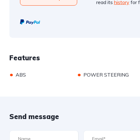
read its
history
for f
Features
•
•
ABS
POWER STEERING
Send message