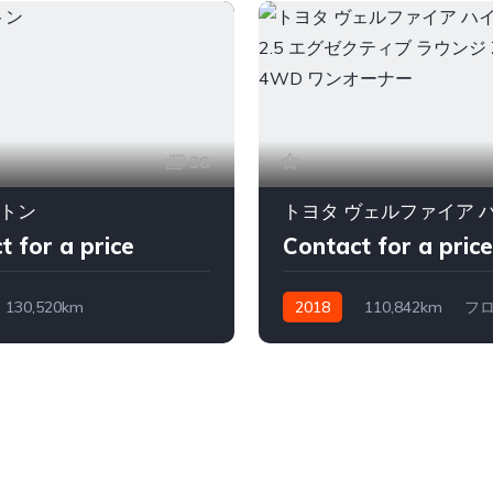
38
トン
t for a price
Contact for a price
130,520km
2018
110,842km
フロ
)MT
軽油
ガソリン Hybrid