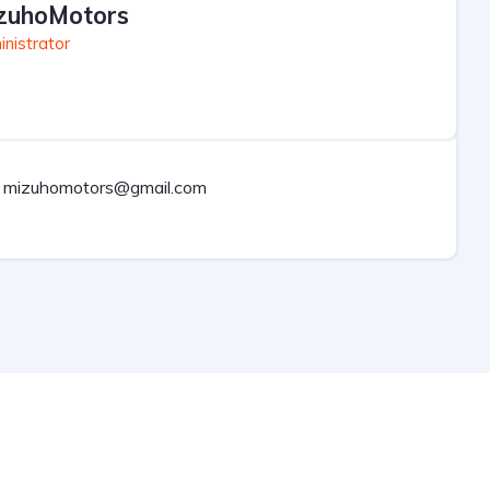
zuhoMotors
nistrator
mizuhomotors@gmail.com