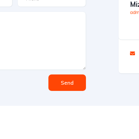
Mi
admi
Send