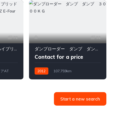
72
52
トヨタ ヴェルファイア ハイブリッド 2.5 エグゼクティブ ラウンジ Z E-Four 4WD ワンオーナー
ダンプローダー ダンプ ダンプ ３０００ＫＧ
Contact for a price
アAT
2012
107,759km
フロア(6速)MT
軽油
Start a new search