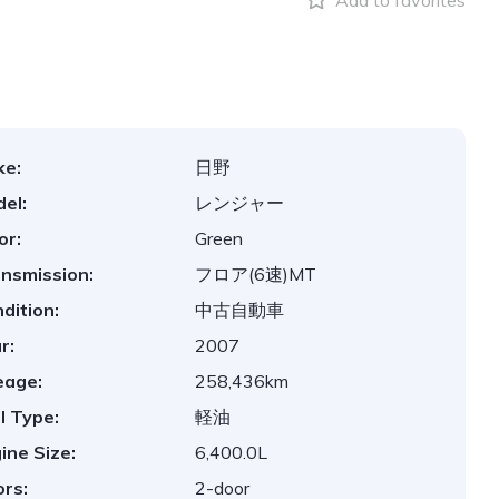
Add to favorites
ke:
日野
el:
レンジャー
or:
Green
nsmission:
フロア(6速)MT
dition:
中古自動車
r:
2007
eage:
258,436km
l Type:
軽油
ine Size:
6,400.0L
rs:
2-door