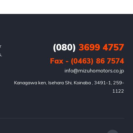
(080)
3699 4757
r
,
Fax - (0463) 86 7574
info@mizuhomotors.co.jp
Kanagawa ken, Isehara Shi, Koinaba , 3491-1, 259-