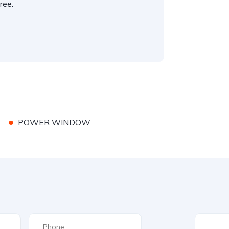
ree.
•
POWER WINDOW