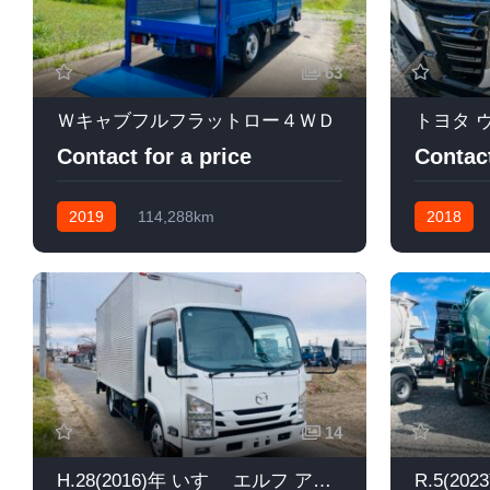
63
Ｗキャブフルフラットロー４ＷＤ
Contact for a price
Contact
2019
114,288km
2018
フロア(5速)MT
軽油
ガソリン Hy
14
H.28(2016)年 いすゞ エルフ アルミバン いすゞマツダアルミバンパワーゲート付き