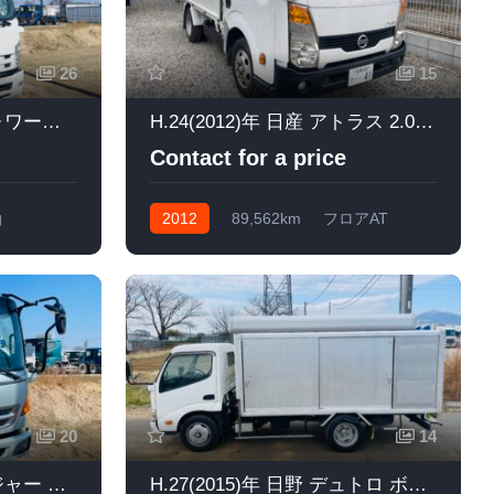
26
15
H.25(2013)年 いすゞ フォワード ダンプ 深ダンプ 白
H.24(2012)年 日産 アトラス 2.0 スーパーロー DX ヒラボディ シルバー
Contact for a price
油
2012
89,562km
フロアAT
ガソリン
20
14
H.19(2007)年 日野 レンジャー アームロール アームロールツインホイストベッド付き
H.27(2015)年 日野 デュトロ ボトルカー 3000KG