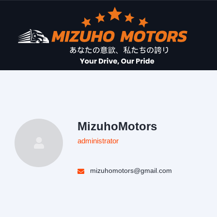
MizuhoMotors
administrator
mizuhomotors@gmail.com