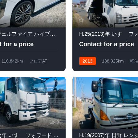
72
トヨタ ヴェルファイア ハイブリッド 2.5 エグゼクティブ ラウンジ Z E-Four 4WD ワンオーナー
 for a price
Contact for a price
110,842km
フロアAT
2013
188,325km
軽
brid
9
R.5(2023)年 いすゞ フォワード ミキサー車 コンクリートミキサーカヤバM32C グリーン