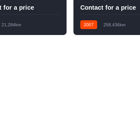
 for a price
Contact for a price
21,284km
2007
258,436km
)MT
軽油
フロア(6速)MT
軽油