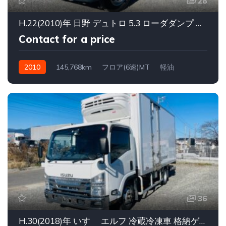
28
H.22(2010)年 日野 デュトロ 5.3 ローダダンプ ワイド セミロング ディーゼル ローダー ダンプ ホワイト 走行145,768km
Contact for a price
2010
145,768km
フロア(6速)MT
軽油
36
H.30(2018)年 いすゞ エルフ 冷蔵冷凍車 格納ゲート付ロング-30℃ ホワイト 走行317,323km