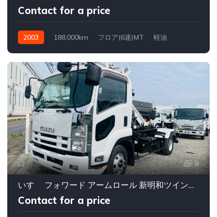
Contact for a price
2003
188,000km
フロア(6速)MT
軽油
9
いすゞ フォワード アームロール 新明和ツインホイストCCA44-30
Contact for a price