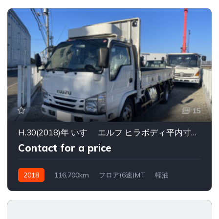
15
H.30(2018)年 いすゞ エルフ ヒラボディ平内寸長さ4350幅1800
Contact for a price
2018
116,700km
フロア(6速)MT
軽油