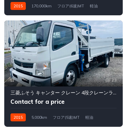
2015
170,000km
フロア(6速)MT
軽油
23
三菱ふそう キャンター クレーン 4段クレーンラジコン平パワーゲート付
Contact for a price
2015
5,000km
フロア(5速)MT
軽油