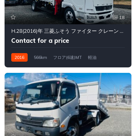
18
H.28(2016)年 三菱ふそう ファイター クレーン 5段クレーンフックインラジコン ホワイト 走行566km
Contact for a price
2016
566km
フロア(6速)MT
軽油