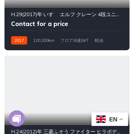
69
H.29(2017)年 いすゞ エルフ クレーン 4段ユニッククレーン平パワーゲート付
Contact for a price
2017
120,200km
フロア(6速)MT
軽油
26
EN
O
H.24(2012)年 三菱ふそう ファイター ヒラボディ平内寸長さ6700幅2100