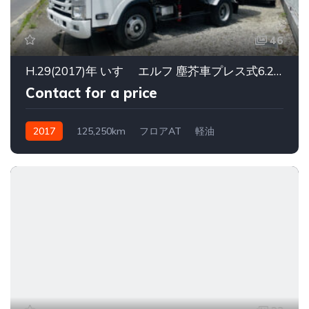
46
H.29(2017)年 いすゞ エルフ 塵芥車プレス式6.2立米汚水タンク付
Contact for a price
2017
125,250km
フロアAT
軽油