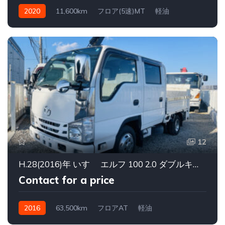
2020
11,600km
フロア(5速)MT
軽油
12
H.28(2016)年 いすゞ エルフ 100 2.0 ダブルキャブ 低床 マツダ タイタンパワーゲート付
Contact for a price
2016
63,500km
フロアAT
軽油