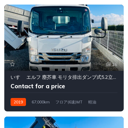
16
いすゞ エルフ 塵芥車 モリタ排出ダンプ式5.2立米2000kg
Contact for a price
2019
67,000km
フロア(6速)MT
軽油