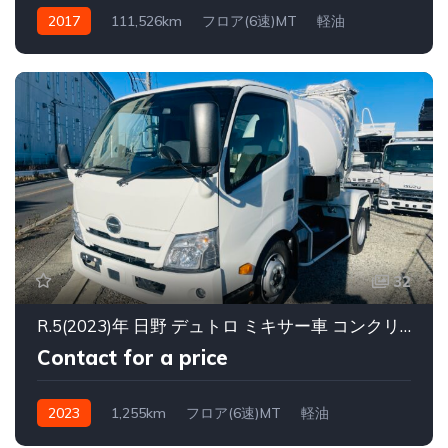
2017
111,526km
フロア(6速)MT
軽油
32
R.5(2023)年 日野 デュトロ ミキサー車 コンクリートミキサー ホワイト 走行1,255km
Contact for a price
2023
1,255km
フロア(6速)MT
軽油