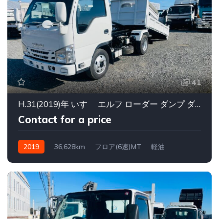
41
H.31(2019)年 いすゞ エルフ ローダー ダンプ ダンプ ローダー ダンプ 3000KG ホワイト 走行36,628km
Contact for a price
2019
36,628km
フロア(6速)MT
軽油