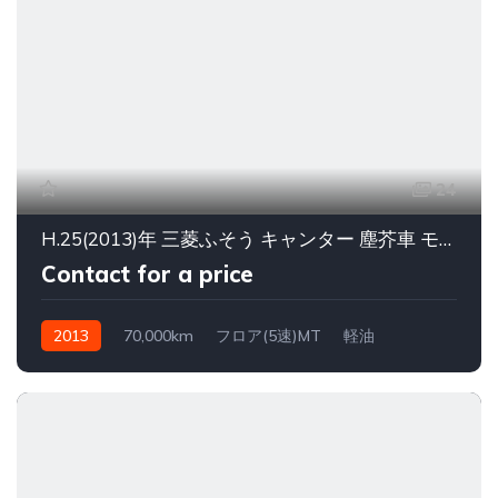
24
H.25(2013)年 三菱ふそう キャンター 塵芥車 モリタ排出ダンプ式5.0立米2750kg
Contact for a price
2013
70,000km
フロア(5速)MT
軽油