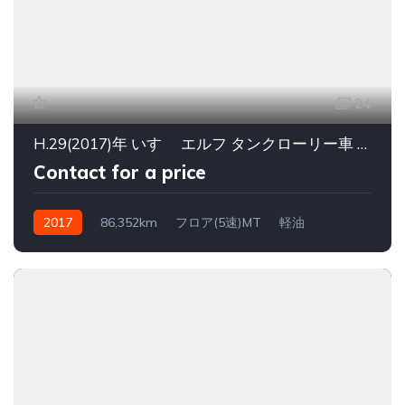
24
H.29(2017)年 いすゞ エルフ タンクローリー車 3kL 4WD
Contact for a price
2017
86,352km
フロア(5速)MT
軽油