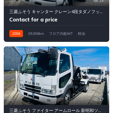
15
三菱ふそう キャンター クレーン4段タダノフックインラジコン
Contact for a price
2004
29,000km
フロア(5速)MT
軽油
17
三菱ふそう ファイター アームロール 新明和ツインホイストCCA44-20