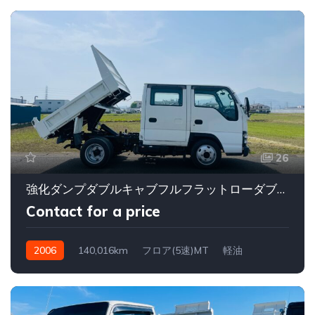
26
強化ダンプダブルキャブフルフラットローダブルキャブダンプ付
Contact for a price
2006
140,016km
フロア(5速)MT
軽油