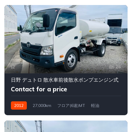
26
日野 デュトロ 散水車前後散水ポンプエンジン式
Contact for a price
2012
27,000km
フロア(6速)MT
軽油