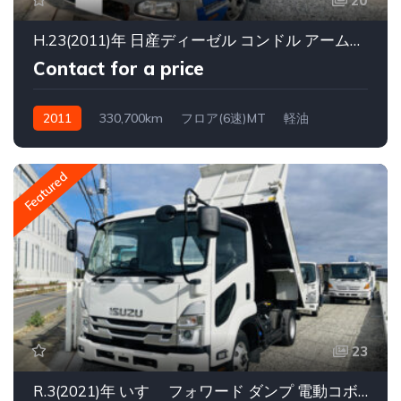
20
H.23(2011)年 日産ディーゼル コンドル アームロール 新明和 ツインホイスト CCA4-21
Contact for a price
2011
330,700km
フロア(6速)MT
軽油
Featured
23
R.3(2021)年 いすゞ フォワード ダンプ 電動コボレーンユーザ買収ワンオーナー