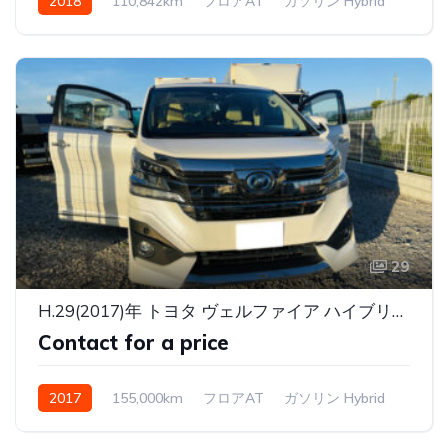
2018
110,842km
フロアAT
ガソリン Hybrid
29
H.29(2017)年 トヨタ ヴェルファイア ハイブリッド 2.5 V Lエディション E-Four 4WD パールホワイト
Contact for a price
2017
155,000km
フロアAT
ガソリン Hybrid