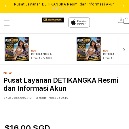
Pusat Layanan DETIKANGKA Resmi dan Informasi Akun
L
Daftar Disini !
Lo
in
NEW
NEW
DETIKANGKA
DETIKANGKA LO
From $777 SGD
From $888 SGD
NEW
Pusat Layanan DETIKANGKA Resmi
dan Informasi Akun
SKU:
7854960410
Barcode:
7854960410
$16.00 SGD