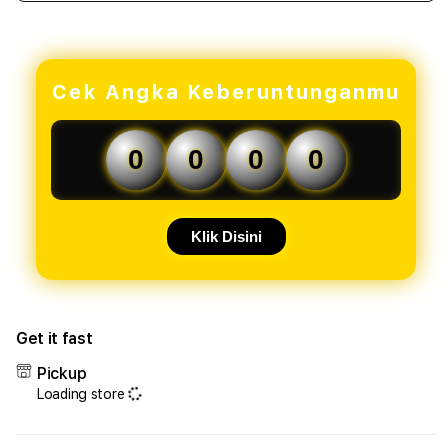
quantity
quant
for
for
Pusat
Pusa
Layanan
Laya
DETIKANGKA
DET
Cek Angka Keberuntunganmu
Resmi
Resm
dan
dan
Informasi
Infor
0
0
0
0
Akun
Akun
Klik Disini
Get it fast
Pickup
Loading store