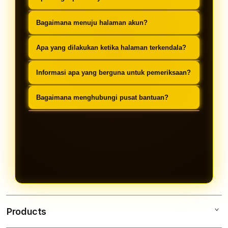
Pusat layanan menyatukan login,
Bagaimana menuju halaman akun?
pendaftaran, informasi akun, dan
Gunakan Login untuk akun yang
bantuan pengguna.
Apa yang dilakukan ketika halaman terkendala?
sudah ada atau Daftar untuk
Catat pesan kesalahan, periksa
membuka pendaftaran.
Informasi apa yang berguna untuk pemeriksaan?
koneksi, dan muat ulang browser.
Jenis perangkat, browser, dan pesan
Bagaimana menghubungi pusat bantuan?
kesalahan membantu pemeriksaan
Tekan Live Chat tanpa memberikan
awal.
kata sandi atau kode verifikasi.
Products