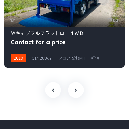
63
Ｗキャブフルフラットロー４ＷＤ
Contact for a price
2019
114,288km
フロア(5速)MT
軽油