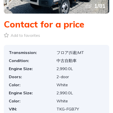
1
/
81
Contact for a price
Add to favorites
Transmission:
フロア(5速)MT
Condition:
中古自動車
Engine Size:
2,990.0L
Doors:
2-door
Color:
White
Engine Size:
2,990.0L
Color:
White
VIN:
TKG-FGB7Y