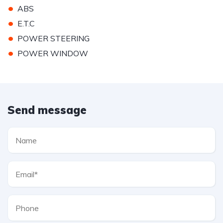
•
ABS
•
E.T.C
•
POWER STEERING
•
POWER WINDOW
Send message