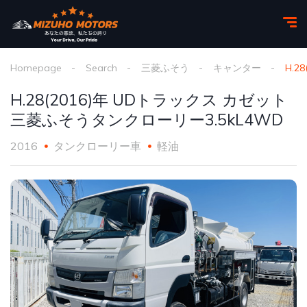
Homepage
Search
三菱ふそう
キャンター
H.2
H.28(2016)年 UDトラックス カゼット
三菱ふそうタンクローリー3.5kL4WD
2016
タンクローリー車
軽油