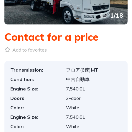
1
/
18
Contact for a price
Add to favorites
Transmission:
フロア(6速)MT
Condition:
中古自動車
Engine Size:
7,540.0L
Doors:
2-door
Color:
White
Engine Size:
7,540.0L
Color:
White