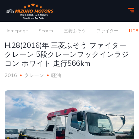
Homepage
Search
三菱ふそう
ファイター
H.
H.28(2016)年 三菱ふそう ファイター
クレーン 5段クレーンフックインラジ
コン ホワイト 走行566km
2016
クレーン
軽油