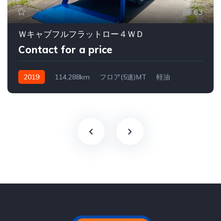
63
Ｗキャブフルフラットロー４ＷＤ
Contact for a price
2019
114,288km
フロア(5速)MT
軽油