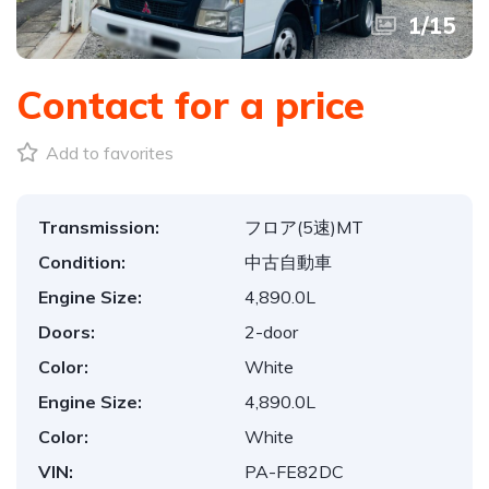
1
/
15
Contact for a price
Add to favorites
Transmission:
フロア(5速)MT
Condition:
中古自動車
Engine Size:
4,890.0L
Doors:
2-door
Color:
White
Engine Size:
4,890.0L
Color:
White
VIN:
PA-FE82DC