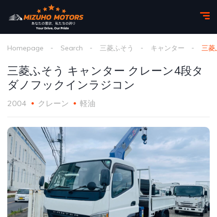
Homepage
Search
三菱ふそう
キャンター
三菱
三菱ふそう キャンター クレーン4段タ
ダノフックインラジコン
2004
クレーン
軽油