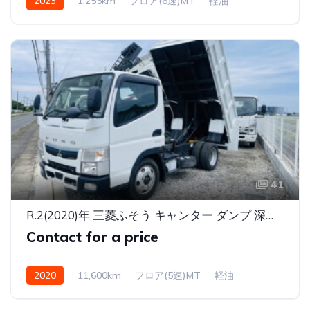
2023
1,255km
フロア(6速)MT
軽油
41
R.2(2020)年 三菱ふそう キャンター ダンプ 深ダンプ 2トン
Contact for a price
2020
11,600km
フロア(5速)MT
軽油