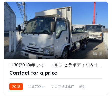
15
H.30(2018)年 いすゞ エルフ ヒラボディ平内寸長さ4350幅1800
Contact for a price
2018
116,700km
フロア(6速)MT
軽油