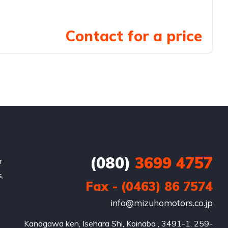
Contact for a price
(080)
3699 4757
r
,
Fax - (0463) 86 7574
info@mizuhomotors.co.jp
Kanagawa ken, Isehara Shi, Koinaba , 3491-1, 259-