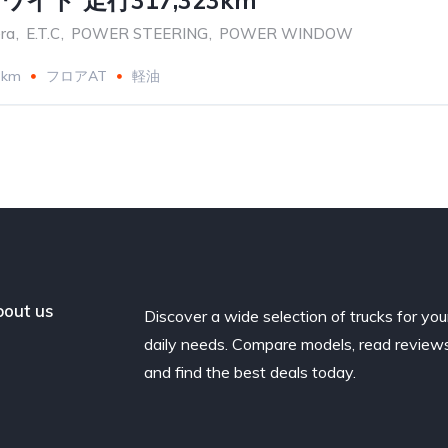
ホワイト 走行317,323km
ra
,
E.T.C
,
POWER STEERING
,
POWER WINDOW
3km
フロアAT
軽油
out us
Discover a wide selection of trucks for you
daily needs. Compare models, read reviews
and find the best deals today.