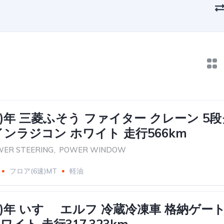
016)年 三菱ふそう ファイター クレーン 5
ンラジコン ホワイト 走行566km
ER STEERING
,
POWER WINDOW
フロア(6速)MT
軽油
018)年 いすゞ エルフ 冷蔵冷凍車 格納ゲ