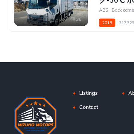
グ-30℃ 
ABS
,
Back came
36
2018
317,32
Listings
Ab
Contact