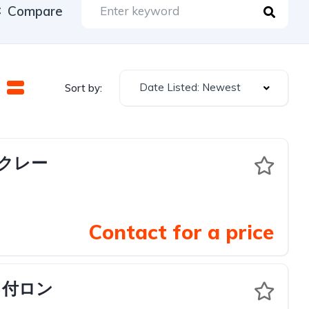
Compare
Date Listed: Newest
Sort by:
段クレー
Contact for a price
ート付ロン