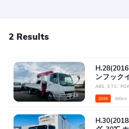
2 Results
H.28(2
ンフックイ
ABS
,
E.T.C
,
POW
18
2016
566km
H.30(2