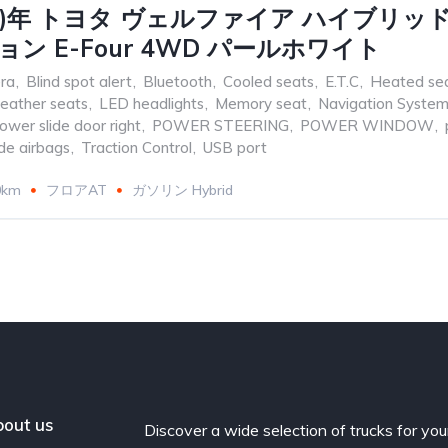
017)年 トヨタ ヴェルファイア ハイブリッド 2
ン E-Four 4WD パールホワイト
ra
,
Blind spot alert
,
Bluetooth
,
Cooled seats
,
E.T.C
,
Heated se
eather seats
,
LED headlights
,
Memory seat
,
Navigation Syste
ower slide door right
,
POWER STEERING
,
POWER WINDOW
,
de airbags
,
Traction Control
,
USB port
0km
フロアAT
ガソリン Hybrid
out us
Discover a wide selection of trucks for you