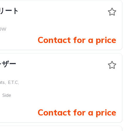
クリート
OW
Contact for a price
 レザー
ats
,
E.T.C
,
,
Side
Contact for a price