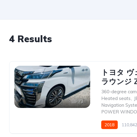
4 Results
トヨタ ヴ
ラウンジ Z
360-degree cam
Heated seats
,
J
72
Navigation Syst
POWER WIND
2018
110,84