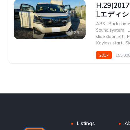
H.29(2
Lエディショ
ABS
,
Back came
Sound system
,
L
29
slide door left
,
P
Keyless start
,
Si
2017
155,00
Listings
Ab