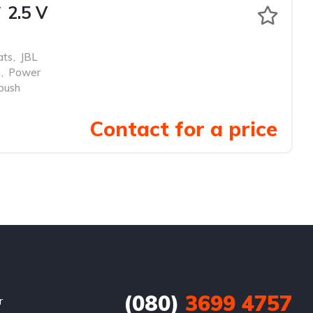
.5 V
ats
,
JBL
m
,
Power
push
Contact for a price
(080)
3699 4757
r