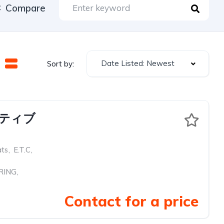
Compare
Date Listed: Newest
Sort by:
クティブ
ats
,
E.T.C
,
RING
,
Contact for a price