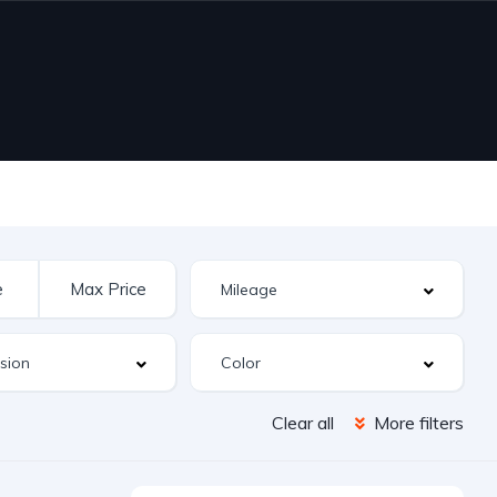
Clear all
More filters