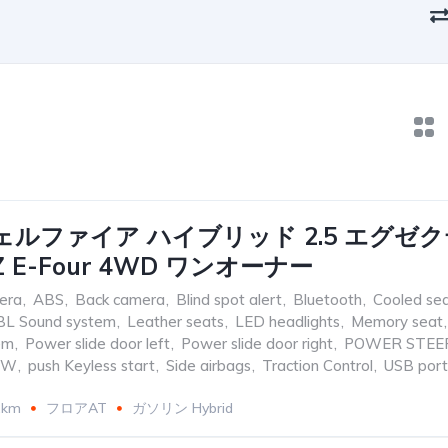
ェルファイア ハイブリッド 2.5 エグゼ
 E-Four 4WD ワンオーナー
era
,
ABS
,
Back camera
,
Blind spot alert
,
Bluetooth
,
Cooled se
BL Sound system
,
Leather seats
,
LED headlights
,
Memory seat
,
em
,
Power slide door left
,
Power slide door right
,
POWER STEE
OW
,
push Keyless start
,
Side airbags
,
Traction Control
,
USB port
2km
フロアAT
ガソリン Hybrid