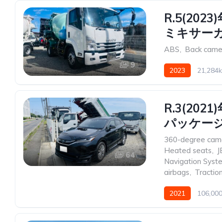
R.5(20
ミキサーカ
ABS
,
Back came
9
2023
21,284
R.3(20
パッケージ
360-degree cam
Heated seats
,
J
64
Navigation Syst
airbags
,
Tractio
2021
106,00