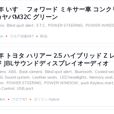
23)年 いすゞ フォワード ミキサー車 コン
ヤバM32C グリーン
ra
,
Blind spot alert
,
E.T.C
,
POWER STEERING
,
POWER WIND
km
フロア(6速)MT
軽油
21)年 トヨタ ハリアー 2.5 ハイブリッド Z
 JBLサウンドディスプレイオーディオ
era
,
ABS
,
Back camera
,
Blind spot alert
,
Bluetooth
,
Cooled se
BL Sound system
,
Leather seats
,
LED headlights
,
Memory seat
,
em
,
POWER STEERING
,
POWER WINDOW
,
push Keyless start
n Control
,
USB port
0km
フロアAT
ガソリン Hybrid