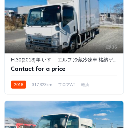
36
H.30(2018)年 いすゞ エルフ 冷蔵冷凍車 格納ゲート付ロング-30℃ ホワイト 走行317,323km
Contact for a price
2018
317,323km
フロアAT
軽油