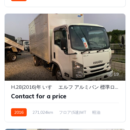
19
H.28(2016)年 いすゞ エルフ アルミバン 標準ロング 高床 2トン アルミバン
Contact for a price
2016
271,024km
フロア(5速)MT
軽油