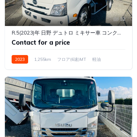
32
R.5(2023)年 日野 デュトロ ミキサー車 コンクリートミキサー ホワイト 走行1,255km
Contact for a price
2023
1,255km
フロア(6速)MT
軽油