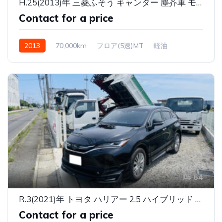
H.25(2013)年 三菱ふそう キャンター 塵芥車 モリタ排出ダンプ式5.0立米2750kg
Contact for a price
2013
70,000km
フロア(5速)MT
軽油
64
R.3(2021)年 トヨタ ハリアー 2.5 ハイブリッド Z レザーパッケージ JBLサウンドディスプレイオーディオ
Contact for a price