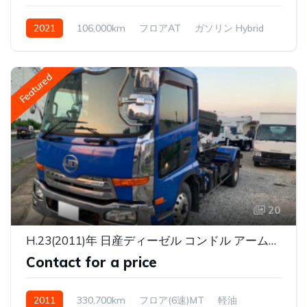
2021
106,000km
フロアAT
ガソリン Hybrid
Featured
20
H.23(2011)年 日産ディーゼル コンドル アームロール 新明和 ツインホイスト CCA4-21
Contact for a price
2011
330,700km
フロア(6速)MT
軽油