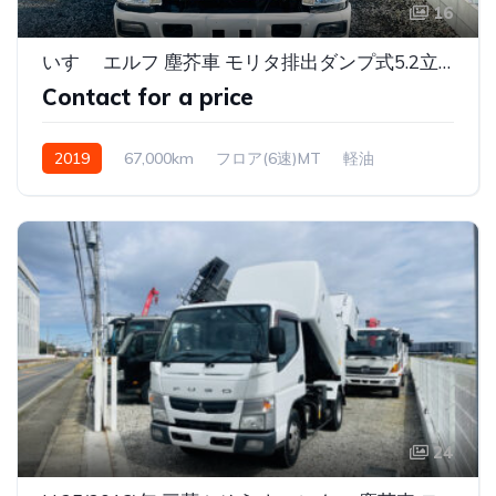
16
いすゞ エルフ 塵芥車 モリタ排出ダンプ式5.2立米2000kg
Contact for a price
2019
67,000km
フロア(6速)MT
軽油
24