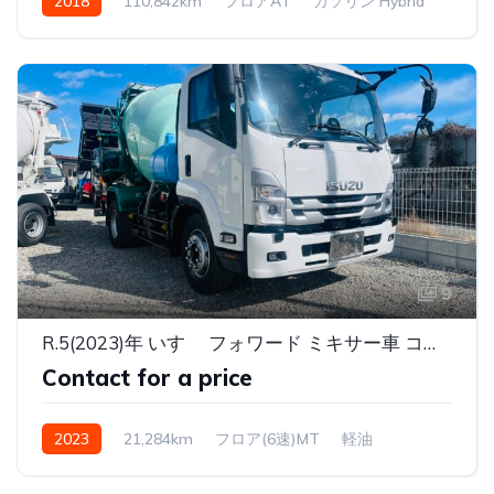
2018
110,842km
フロアAT
ガソリン Hybrid
9
R.5(2023)年 いすゞ フォワード ミキサー車 コンクリートミキサーカヤバM32C グリーン
Contact for a price
2023
21,284km
フロア(6速)MT
軽油