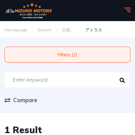
Homepage
Search
日産。
アトラス
Filters (2)
Compare
1 Result