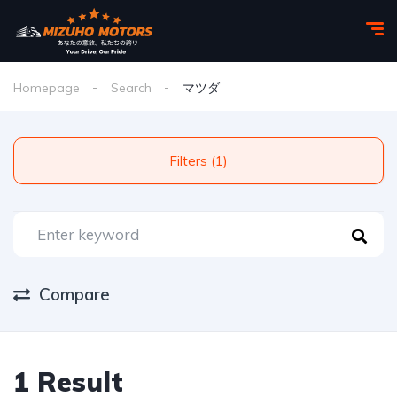
Homepage
Search
マツダ
Filters (1)
Compare
1 Result