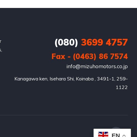
(080)
3699 4757
r
,
Fax - (0463) 86 7574
info@mizuhomotors.co.jp
Kanagawa ken, Isehara Shi, Koinaba , 3491-1, 259-
EN