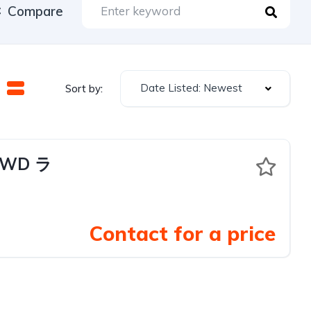
Compare
Date Listed: Newest
Sort by:
4WD ラ
Contact for a price