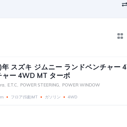
017)年 スズキ ジムニー ランドベンチャー 
ャー 4WD MT ターボ
ra
,
E.T.C
,
POWER STEERING
,
POWER WINDOW
km
フロア(5速)MT
ガソリン
4WD